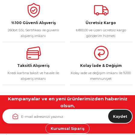
%100 Güvenli Alışveriş
Ücretsiz Kargo
260bit SSL Sertifikası ile güvenli
₺800,00 ve üzeri ücretsiz kargo
alışveriş imkanı
gönderim hizmeti
Taksitli Alışveriş
Kolay İade & Değişim
Kredi kartına taksit ve havale ile
Kolay iade ve değişim imkanı ile %100
alışveriş imkanı
memnuniyet
Kampanyalar ve en yeni ürünlerimizden haberiniz
olsun,
Kaydet
Kurumsal Sipariş