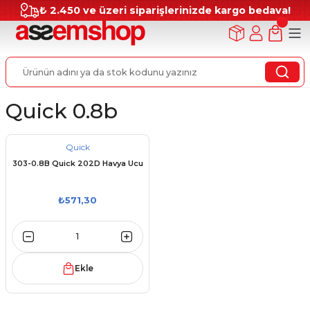
₺ 2.450 ve üzeri siparişlerinizde kargo bedava!
Quick 0.8b
Quick
303-0.8B Quick 202D Havya Ucu
₺571,30
Ekle