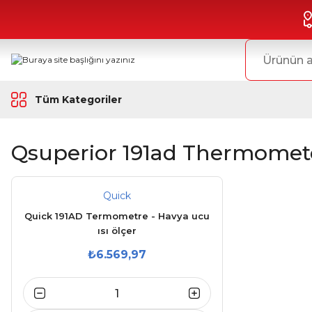
Tüm Kategoriler
Qsuperior 191ad Thermomet
Quick
Quick 191AD Termometre - Havya ucu
ısı ölçer
₺6.569,97