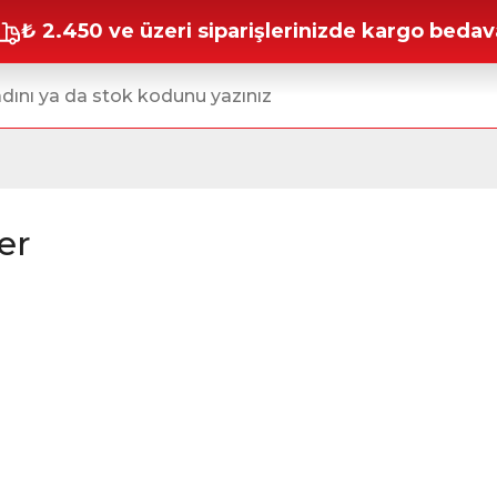
₺ 2.450 ve üzeri siparişlerinizde kargo bedav
er