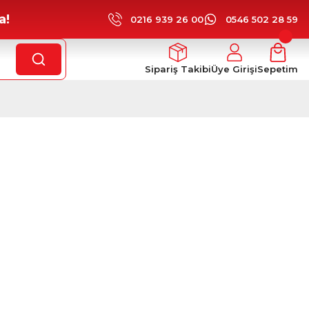
a!
0216 939 26 00
0546 502 28 59
Sipariş Takibi
Üye Girişi
Sepetim