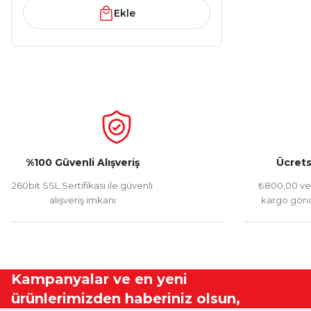
Ekle
%100 Güvenli Alışveriş
Ücrets
260bit SSL Sertifikası ile güvenli
₺800,00 ve 
alışveriş imkanı
kargo gönd
Kampanyalar ve en yeni
ürünlerimizden haberiniz olsun,