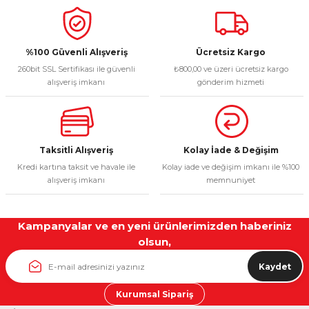
%100 Güvenli Alışveriş
Ücretsiz Kargo
260bit SSL Sertifikası ile güvenli
₺800,00 ve üzeri ücretsiz kargo
alışveriş imkanı
gönderim hizmeti
Taksitli Alışveriş
Kolay İade & Değişim
Kredi kartına taksit ve havale ile
Kolay iade ve değişim imkanı ile %100
alışveriş imkanı
memnuniyet
Kampanyalar ve en yeni ürünlerimizden haberiniz
olsun,
Kaydet
Kurumsal Sipariş