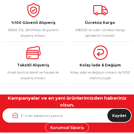
%100 Güvenli Alışveriş
Ücretsiz Kargo
260bit SSL Sertifikası ile güvenli
₺800,00 ve üzeri ücretsiz kargo
alışveriş imkanı
gönderim hizmeti
Taksitli Alışveriş
Kolay İade & Değişim
Kredi kartına taksit ve havale ile
Kolay iade ve değişim imkanı ile %100
alışveriş imkanı
memnuniyet
Kampanyalar ve en yeni ürünlerimizden haberiniz
olsun,
Kaydet
Kurumsal Sipariş