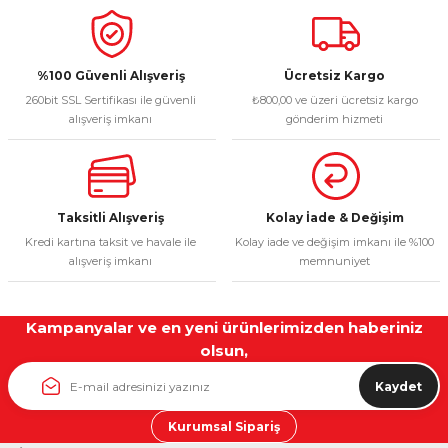
%100 Güvenli Alışveriş
Ücretsiz Kargo
260bit SSL Sertifikası ile güvenli
₺800,00 ve üzeri ücretsiz kargo
alışveriş imkanı
gönderim hizmeti
Taksitli Alışveriş
Kolay İade & Değişim
Kredi kartına taksit ve havale ile
Kolay iade ve değişim imkanı ile %100
alışveriş imkanı
memnuniyet
Kampanyalar ve en yeni ürünlerimizden haberiniz
olsun,
Kaydet
Kurumsal Sipariş