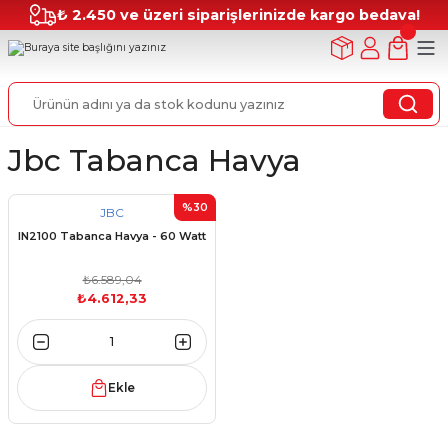
₺ 2.450 ve üzeri siparişlerinizde kargo bedava!
Jbc Tabanca Havya
%30
JBC
IN2100 Tabanca Havya - 60 Watt
₺6.589,04
₺4.612,33
Ekle