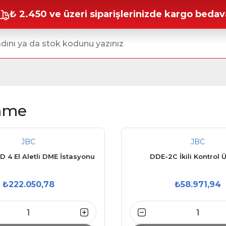
₺ 2.450 ve üzeri siparişlerinizde kargo bedav
mme
JBC
JBC
4 El Aletli DME İstasyonu
DDE-2C İkili Kontrol Ü
₺222.050,78
₺58.971,94