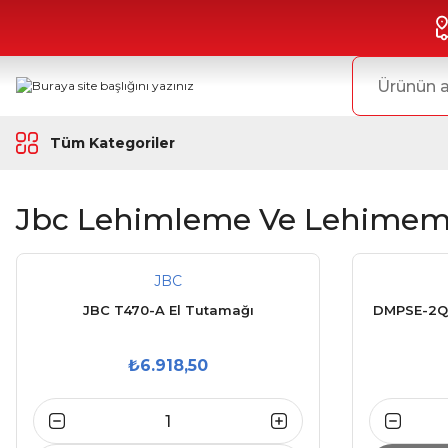
Tüm Kategoriler
Jbc Lehimleme Ve Lehime
JBC
JBC T470-A El Tutamağı
DMPSE-2QD 
₺6.918,50