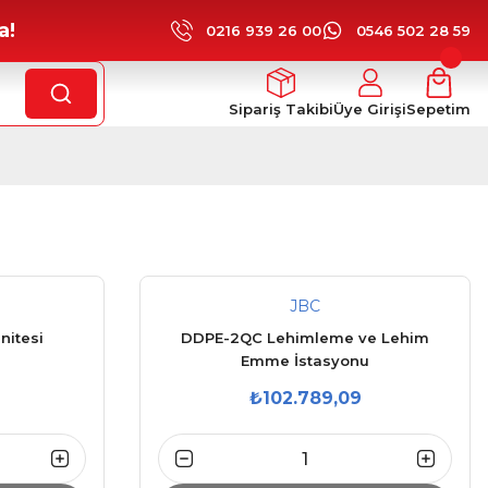
a!
0216 939 26 00
0546 502 28 59
Sipariş Takibi
Üye Girişi
Sepetim
JBC
nitesi
DDPE-2QC Lehimleme ve Lehim
Emme İstasyonu
₺102.789,09