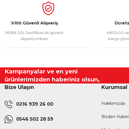
%100 Güvenli Alışveriş
Ücrets
260bit SSL Sertifikası ile güvenli
₺800,00 ve 
alışveriş imkanı
kargo gönd
Kampanyalar ve en yeni
ürünlerimizden haberiniz olsun,
Bize Ulaşın
Kurumsal
Hakkımızda
0216 939 26 00
Bizden Haber
0546 502 28 59