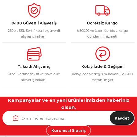
%100 Güvenli Alışveriş
Ücretsiz Kargo
260bit SSL Sertifikası ile güvenli
₺800,00 ve üzeri ücretsiz kargo
alışveriş imkanı
gönderim hizmeti
Taksitli Alışveriş
Kolay İade & Değişim
Kredi kartına taksit ve havale ile
Kolay iade ve değişim imkanı ile %100
alışveriş imkanı
memnuniyet
Kampanyalar ve en yeni ürünlerimizden haberiniz
olsun,
Kaydet
Kurumsal Sipariş