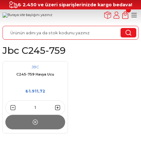
₺ 2.450 ve üzeri siparişlerinizde kargo bedava!
Jbc C245-759
JBC
C245-759 Havya Ucu
₺1.911,72