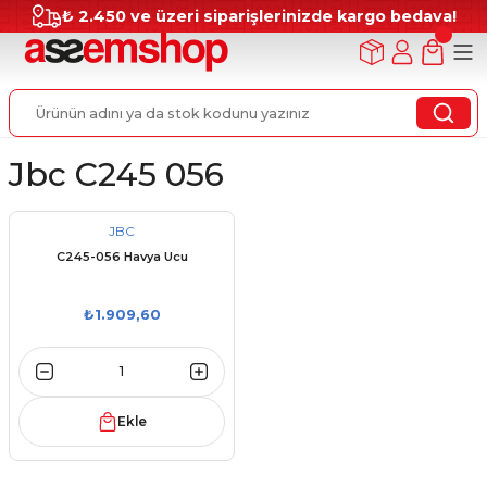
₺ 2.450 ve üzeri siparişlerinizde kargo bedava!
Jbc C245 056
JBC
C245-056 Havya Ucu
₺1.909,60
Ekle