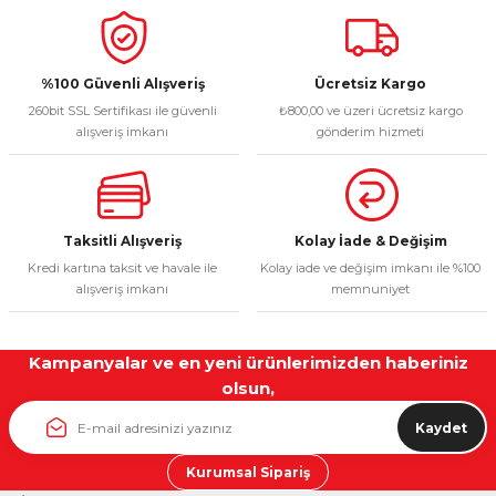
%100 Güvenli Alışveriş
Ücretsiz Kargo
260bit SSL Sertifikası ile güvenli
₺800,00 ve üzeri ücretsiz kargo
alışveriş imkanı
gönderim hizmeti
Taksitli Alışveriş
Kolay İade & Değişim
Kredi kartına taksit ve havale ile
Kolay iade ve değişim imkanı ile %100
alışveriş imkanı
memnuniyet
Kampanyalar ve en yeni ürünlerimizden haberiniz
olsun,
Kaydet
Kurumsal Sipariş