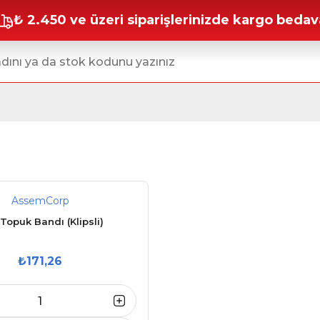
₺ 2.450 ve üzeri siparişlerinizde kargo bedav
AssemCorp
Topuk Bandı (Klipsli)
₺171,26