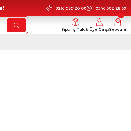
a!
0216 939 26 00
0546 502 28 59
Sipariş Takibi
Üye Girişi
Sepetim