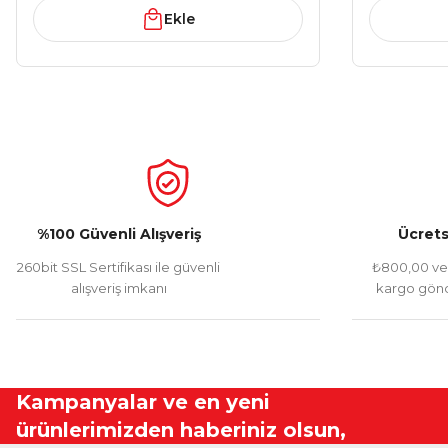
Ekle
%100 Güvenli Alışveriş
Ücrets
260bit SSL Sertifikası ile güvenli
₺800,00 ve 
alışveriş imkanı
kargo gönd
Kampanyalar ve en yeni
ürünlerimizden haberiniz olsun,