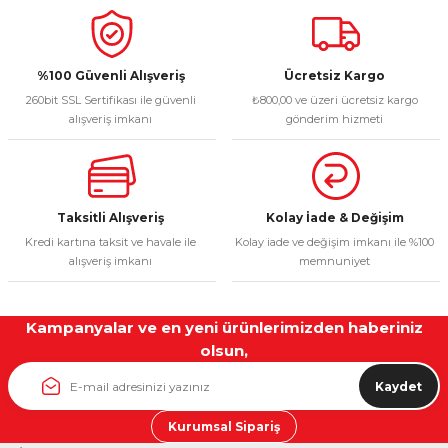
%100 Güvenli Alışveriş
Ücretsiz Kargo
260bit SSL Sertifikası ile güvenli
₺800,00 ve üzeri ücretsiz kargo
alışveriş imkanı
gönderim hizmeti
Taksitli Alışveriş
Kolay İade & Değişim
Kredi kartına taksit ve havale ile
Kolay iade ve değişim imkanı ile %100
alışveriş imkanı
memnuniyet
Kampanyalar ve en yeni ürünlerimizden haberiniz
olsun,
Kaydet
Kurumsal Sipariş