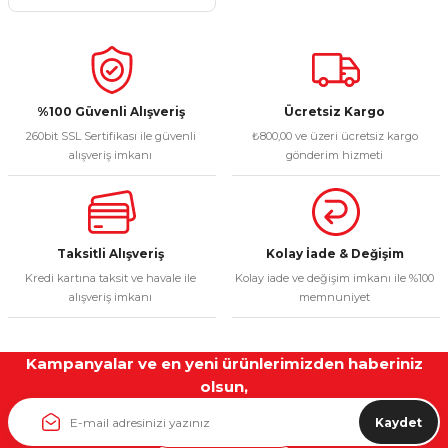
%100 Güvenli Alışveriş
Ücretsiz Kargo
260bit SSL Sertifikası ile güvenli
₺800,00 ve üzeri ücretsiz kargo
alışveriş imkanı
gönderim hizmeti
Taksitli Alışveriş
Kolay İade & Değişim
Kredi kartına taksit ve havale ile
Kolay iade ve değişim imkanı ile %100
alışveriş imkanı
memnuniyet
Kampanyalar ve en yeni ürünlerimizden haberiniz
olsun,
Kaydet