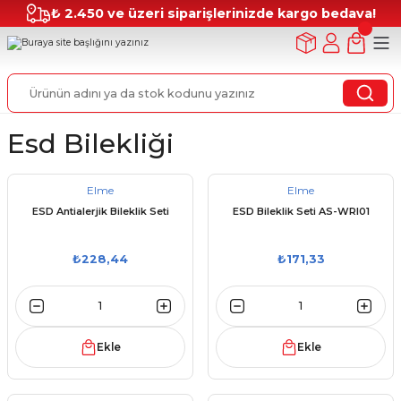
₺ 2.450 ve üzeri siparişlerinizde kargo bedava!
Esd Bilekliği
Elme
Elme
ESD Antialerjik Bileklik Seti
ESD Bileklik Seti AS-WRI01
₺228,44
₺171,33
Ekle
Ekle