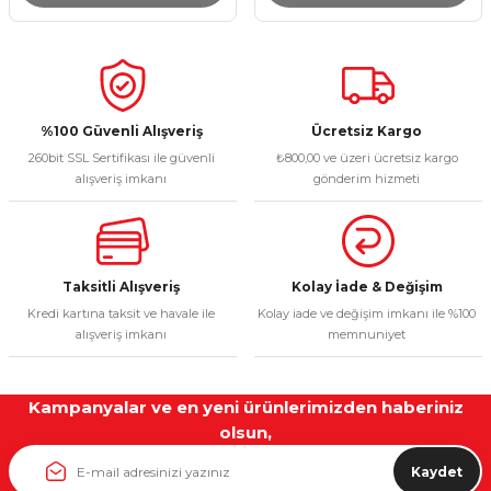
%100 Güvenli Alışveriş
Ücretsiz Kargo
260bit SSL Sertifikası ile güvenli
₺800,00 ve üzeri ücretsiz kargo
alışveriş imkanı
gönderim hizmeti
Taksitli Alışveriş
Kolay İade & Değişim
Kredi kartına taksit ve havale ile
Kolay iade ve değişim imkanı ile %100
alışveriş imkanı
memnuniyet
Kampanyalar ve en yeni ürünlerimizden haberiniz
olsun,
Kaydet