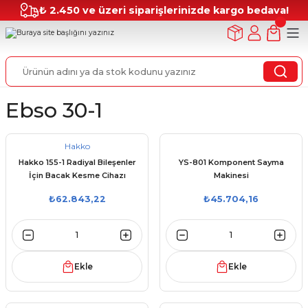
₺ 2.450 ve üzeri siparişlerinizde kargo bedava!
Ebso 30-1
Hakko
Hakko 155-1 Radiyal Bileşenler
YS-801 Komponent Sayma
İçin Bacak Kesme Cihazı
Makinesi
₺62.843,22
₺45.704,16
Ekle
Ekle