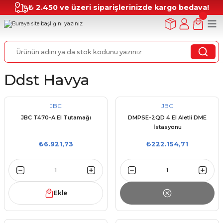
₺ 2.450 ve üzeri siparişlerinizde kargo bedava!
Ddst Havya
JBC
JBC
JBC T470-A El Tutamağı
DMPSE-2QD 4 El Aletli DME
İstasyonu
₺6.921,73
₺222.154,71
Ekle