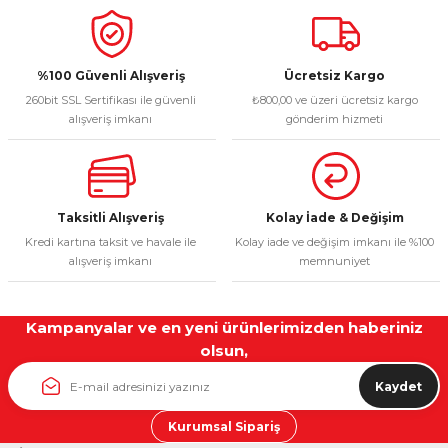
%100 Güvenli Alışveriş
Ücretsiz Kargo
260bit SSL Sertifikası ile güvenli
₺800,00 ve üzeri ücretsiz kargo
alışveriş imkanı
gönderim hizmeti
Taksitli Alışveriş
Kolay İade & Değişim
Kredi kartına taksit ve havale ile
Kolay iade ve değişim imkanı ile %100
alışveriş imkanı
memnuniyet
Kampanyalar ve en yeni ürünlerimizden haberiniz
olsun,
Kaydet
Kurumsal Sipariş