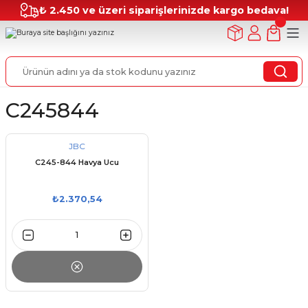
₺ 2.450 ve üzeri siparişlerinizde kargo bedava!
C245844
JBC
C245-844 Havya Ucu
₺2.370,54