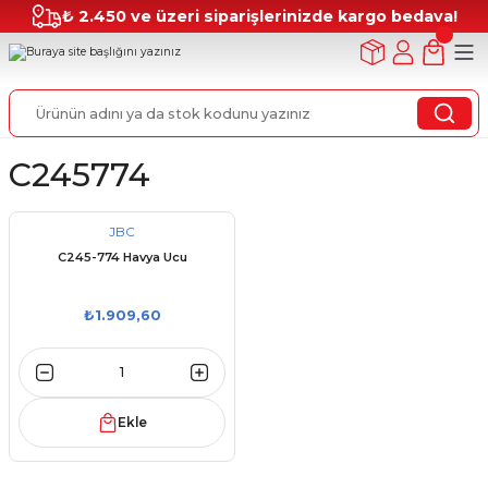
₺ 2.450 ve üzeri siparişlerinizde kargo bedava!
C245774
JBC
C245-774 Havya Ucu
₺1.909,60
Ekle