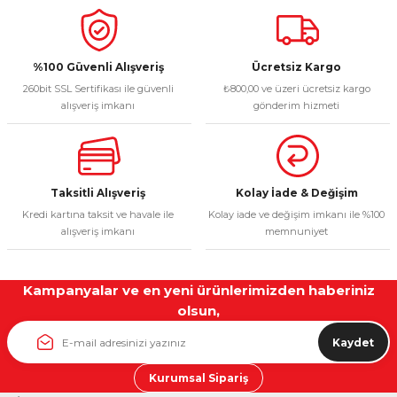
%100 Güvenli Alışveriş
Ücretsiz Kargo
260bit SSL Sertifikası ile güvenli
₺800,00 ve üzeri ücretsiz kargo
alışveriş imkanı
gönderim hizmeti
Taksitli Alışveriş
Kolay İade & Değişim
Kredi kartına taksit ve havale ile
Kolay iade ve değişim imkanı ile %100
alışveriş imkanı
memnuniyet
Kampanyalar ve en yeni ürünlerimizden haberiniz
olsun,
Kaydet
Kurumsal Sipariş