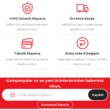
%100 Güvenli Alışveriş
Ücretsiz Kargo
260bit SSL Sertifikası ile güvenli
₺800,00 ve üzeri ücretsiz kargo
alışveriş imkanı
gönderim hizmeti
Taksitli Alışveriş
Kolay İade & Değişim
Kredi kartına taksit ve havale ile
Kolay iade ve değişim imkanı ile %100
alışveriş imkanı
memnuniyet
Kampanyalar ve en yeni ürünlerimizden haberiniz
olsun,
Kaydet
Kurumsal Sipariş