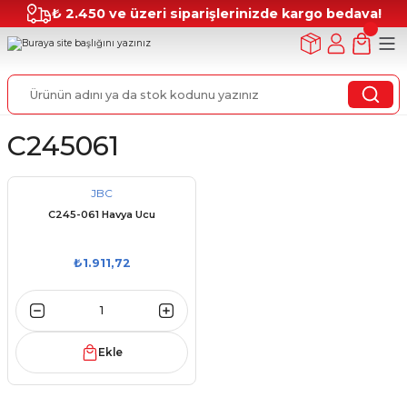
₺ 2.450 ve üzeri siparişlerinizde kargo bedava!
C245061
JBC
C245-061 Havya Ucu
₺1.911,72
Ekle