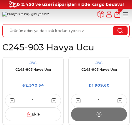
₺ 2.450 ve üzeri siparişlerinizde kargo bedava!
C245-903 Havya Ucu
JBC
JBC
C245-803 Havya Ucu
C245-903 Havya Ucu
₺2.370,54
₺1.909,60
Ekle