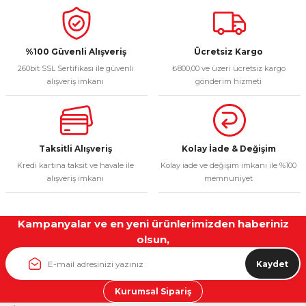
%100 Güvenli Alışveriş
Ücretsiz Kargo
260bit SSL Sertifikası ile güvenli
₺800,00 ve üzeri ücretsiz kargo
alışveriş imkanı
gönderim hizmeti
Taksitli Alışveriş
Kolay İade & Değişim
Kredi kartına taksit ve havale ile
Kolay iade ve değişim imkanı ile %100
alışveriş imkanı
memnuniyet
Kampanyalar ve en yeni ürünlerimizden haberiniz
olsun,
Kaydet
Kurumsal Sipariş