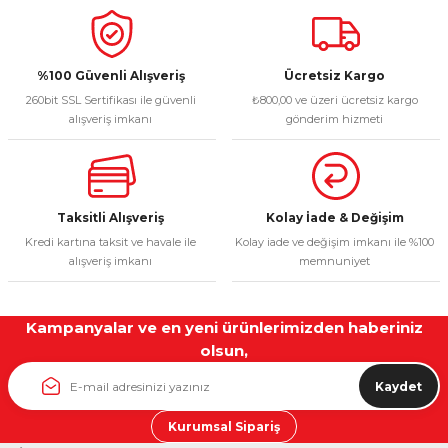
%100 Güvenli Alışveriş
Ücretsiz Kargo
260bit SSL Sertifikası ile güvenli
₺800,00 ve üzeri ücretsiz kargo
alışveriş imkanı
gönderim hizmeti
Taksitli Alışveriş
Kolay İade & Değişim
Kredi kartına taksit ve havale ile
Kolay iade ve değişim imkanı ile %100
alışveriş imkanı
memnuniyet
Kampanyalar ve en yeni ürünlerimizden haberiniz
olsun,
Kaydet
Kurumsal Sipariş