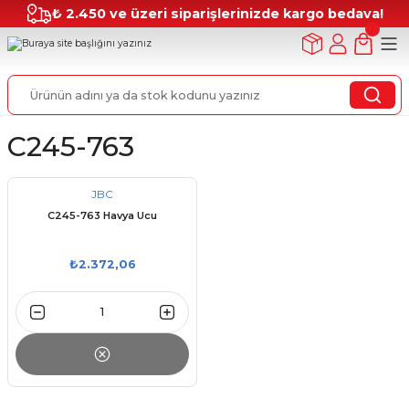
₺ 2.450 ve üzeri siparişlerinizde kargo bedava!
C245-763
JBC
C245-763 Havya Ucu
₺2.372,06