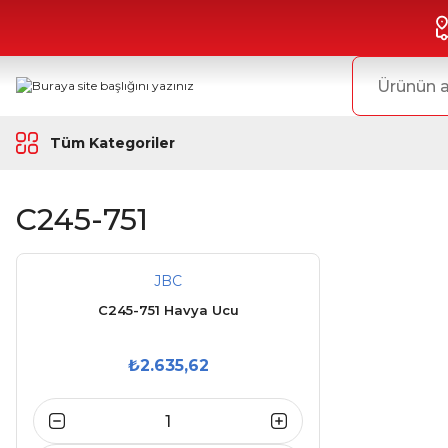
Tüm Kategoriler
C245-751
JBC
C245-751 Havya Ucu
₺2.635,62