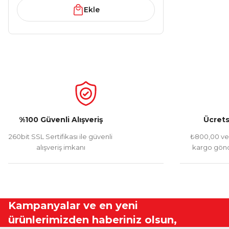
Ekle
%100 Güvenli Alışveriş
Ücrets
260bit SSL Sertifikası ile güvenli
₺800,00 ve 
alışveriş imkanı
kargo gönd
Kampanyalar ve en yeni
ürünlerimizden haberiniz olsun,