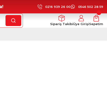
a!
0216 939 26 00
0546 502 28 59
Sipariş Takibi
Üye Girişi
Sepetim