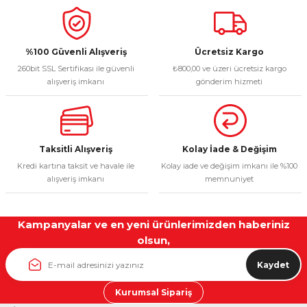
%100 Güvenli Alışveriş
Ücretsiz Kargo
260bit SSL Sertifikası ile güvenli
₺800,00 ve üzeri ücretsiz kargo
alışveriş imkanı
gönderim hizmeti
Taksitli Alışveriş
Kolay İade & Değişim
Kredi kartına taksit ve havale ile
Kolay iade ve değişim imkanı ile %100
alışveriş imkanı
memnuniyet
Kampanyalar ve en yeni ürünlerimizden haberiniz
olsun,
Kaydet
Kurumsal Sipariş