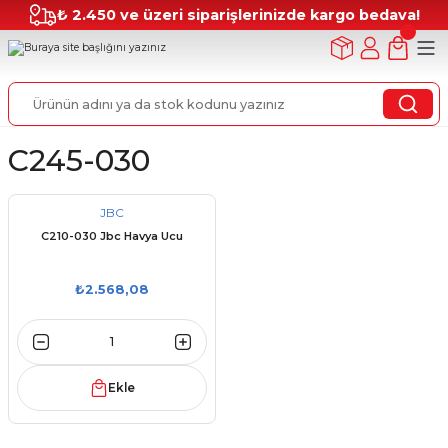
₺ 2.450 ve üzeri siparişlerinizde kargo bedava!
C245-030
JBC
C210-030 Jbc Havya Ucu
₺2.568,08
Ekle