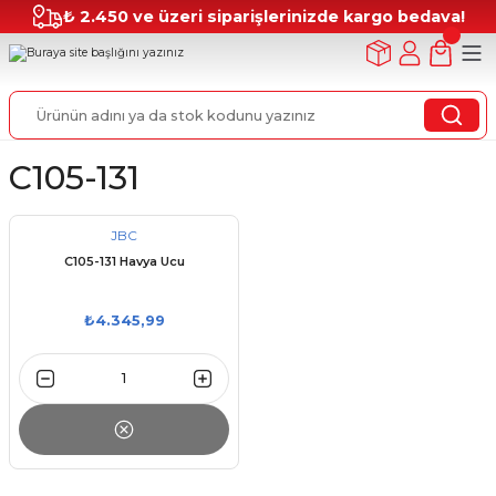
₺ 2.450 ve üzeri siparişlerinizde kargo bedava!
C105-131
JBC
C105-131 Havya Ucu
₺4.345,99