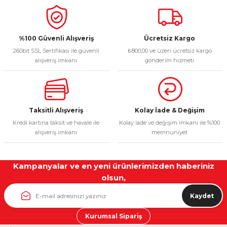
%100 Güvenli Alışveriş
Ücretsiz Kargo
260bit SSL Sertifikası ile güvenli
₺800,00 ve üzeri ücretsiz kargo
alışveriş imkanı
gönderim hizmeti
Taksitli Alışveriş
Kolay İade & Değişim
Kredi kartına taksit ve havale ile
Kolay iade ve değişim imkanı ile %100
alışveriş imkanı
memnuniyet
Kampanyalar ve en yeni ürünlerimizden haberiniz
olsun,
Kaydet
Kurumsal Sipariş