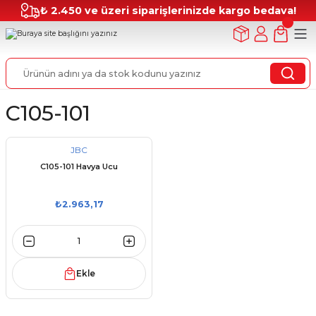
₺ 2.450 ve üzeri siparişlerinizde kargo bedava!
C105-101
JBC
C105-101 Havya Ucu
₺2.963,17
Ekle