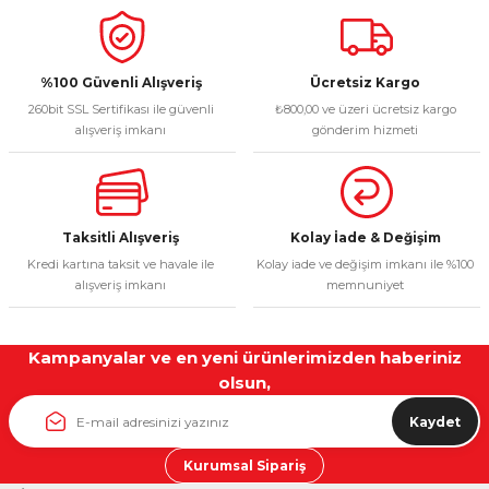
%100 Güvenli Alışveriş
Ücretsiz Kargo
260bit SSL Sertifikası ile güvenli
₺800,00 ve üzeri ücretsiz kargo
alışveriş imkanı
gönderim hizmeti
Taksitli Alışveriş
Kolay İade & Değişim
Kredi kartına taksit ve havale ile
Kolay iade ve değişim imkanı ile %100
alışveriş imkanı
memnuniyet
Kampanyalar ve en yeni ürünlerimizden haberiniz
olsun,
Kaydet
Kurumsal Sipariş