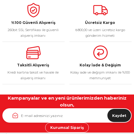
%100 Güvenli Alışveriş
Ücretsiz Kargo
260bit SSL Sertifikası ile güvenli
₺800,00 ve üzeri ücretsiz kargo
alışveriş imkanı
gönderim hizmeti
Taksitli Alışveriş
Kolay İade & Değişim
Kredi kartına taksit ve havale ile
Kolay iade ve değişim imkanı ile %100
alışveriş imkanı
memnuniyet
Kampanyalar ve en yeni ürünlerimizden haberiniz
olsun,
Kaydet
Kurumsal Sipariş