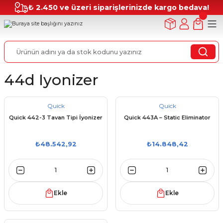
₺ 2.450 ve üzeri siparişlerinizde kargo bedava!
44d Iyonizer
Quick
Quick
Quick 442-3 Tavan Tipi İyonizer
Quick 443A – Static Eliminator
₺48.542,92
₺14.848,42
Ekle
Ekle