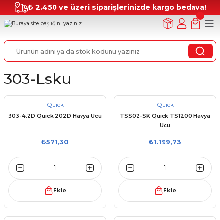
₺ 2.450 ve üzeri siparişlerinizde kargo bedava!
303-Lsku
Quick
Quick
303-4.2D Quick 202D Havya Ucu
TSS02-SK Quick TS1200 Havya
Ucu
₺571,30
₺1.199,73
Ekle
Ekle