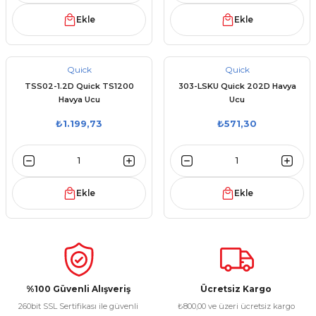
Ekle
Ekle
Quick
Quick
TSS02-1.2D Quick TS1200
303-LSKU Quick 202D Havya
Havya Ucu
Ucu
₺1.199,73
₺571,30
Ekle
Ekle
%100 Güvenli Alışveriş
Ücretsiz Kargo
260bit SSL Sertifikası ile güvenli
₺800,00 ve üzeri ücretsiz kargo