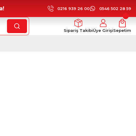
a!
0216 939 26 00
0546 502 28 59
Sipariş Takibi
Üye Girişi
Sepetim