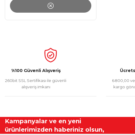
%100 Güvenli Alışveriş
Ücrets
260bit SSL Sertifikası ile güvenli
₺800,00 ve 
alışveriş imkanı
kargo gönd
Kampanyalar ve en yeni
ürünlerimizden haberiniz olsun,