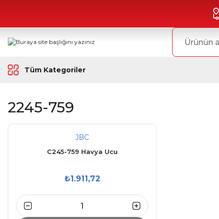
Tüm Kategoriler
2245-759
JBC
C245-759 Havya Ucu
₺1.911,72