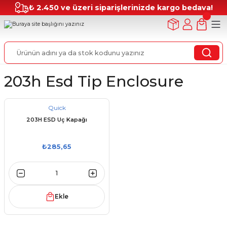
₺ 2.450 ve üzeri siparişlerinizde kargo bedava!
203h Esd Tip Enclosure
Quick
203H ESD Uç Kapağı
₺285,65
Ekle