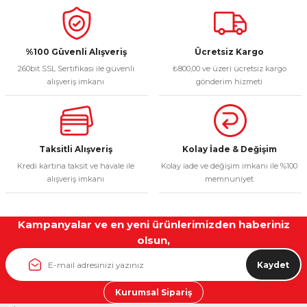
%100 Güvenli Alışveriş
Ücretsiz Kargo
260bit SSL Sertifikası ile güvenli
₺800,00 ve üzeri ücretsiz kargo
alışveriş imkanı
gönderim hizmeti
Taksitli Alışveriş
Kolay İade & Değişim
Kredi kartına taksit ve havale ile
Kolay iade ve değişim imkanı ile %100
alışveriş imkanı
memnuniyet
Kampanyalar ve en yeni ürünlerimizden haberiniz
olsun,
Kaydet
Kurumsal Sipariş