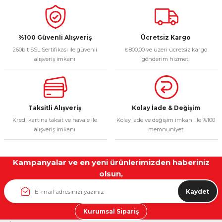
%100 Güvenli Alışveriş
Ücretsiz Kargo
260bit SSL Sertifikası ile güvenli
₺800,00 ve üzeri ücretsiz kargo
alışveriş imkanı
gönderim hizmeti
Taksitli Alışveriş
Kolay İade & Değişim
Kredi kartına taksit ve havale ile
Kolay iade ve değişim imkanı ile %100
alışveriş imkanı
memnuniyet
Kampanyalar ve en yeni ürünlerimizden haberiniz
olsun,
Kaydet
Kurumsal Sipariş