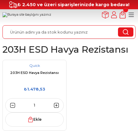
₺ 2.450 ve üzeri siparişlerinizde kargo bedava!
203H ESD Havya Rezistansı
Quick
203H ESD Havya Rezistansı
₺1.478,53
Ekle