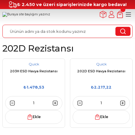
₺ 2.450 ve üzeri siparişlerinizde kargo bedava!
202D Rezistansı
Quick
Quick
203H ESD Havya Rezistansı
202D ESD Havya Rezistansı
₺1.478,53
₺2.217,22
Ekle
Ekle