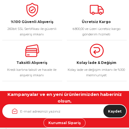
%100 Güvenli Alışveriş
Ücretsiz Kargo
260bit SSL Sertifikası ile güvenli
₺800,00 ve üzeri ücretsiz kargo
alışveriş imkanı
gönderim hizmeti
Taksitli Alışveriş
Kolay İade & Değişim
Kredi kartına taksit ve havale ile
Kolay iade ve değişim imkanı ile %100
alışveriş imkanı
memnuniyet
Kampanyalar ve en yeni ürünlerimizden haberiniz
olsun,
Kaydet
Kurumsal Sipariş