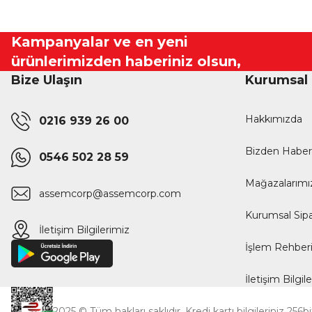
Kampanyalar ve en yeni
ürünlerimizden haberiniz olsun,
Bize Ulaşın
Kurumsal
Hakkımızda
0216 939 26 00
Bizden Haber
0546 502 28 59
Mağazalarımı
assemcorp@assemcorp.com
Kurumsal Sipa
İletişim Bilgilerimiz
İşlem Rehber
İletişim Bilgil
2025 © Tüm hakları saklıdır. Kredi kartı bilgileriniz 256b