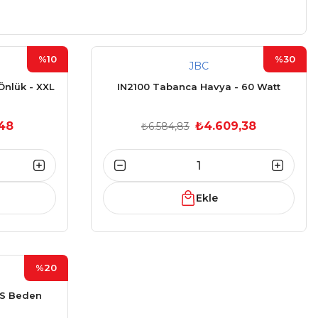
%10
%30
JBC
nlük - XXL
IN2100 Tabanca Havya - 60 Watt
,48
₺4.609,38
₺6.584,83
Ekle
%20
 S Beden