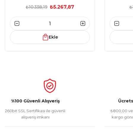
₺5.267,87
₺10.338,19
₺
Ekle
%100 Güvenli Alışveriş
Ücrets
260bit SSL Sertifikası ile güvenli
₺800,00 ve 
alışveriş imkanı
kargo gönd