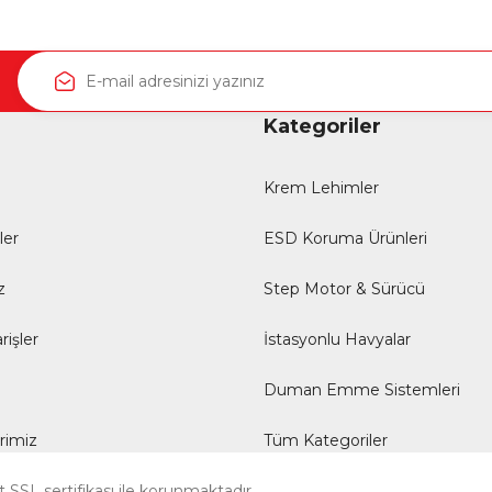
Kategoriler
Krem Lehimler
ler
ESD Koruma Ürünleri
z
Step Motor & Sürücü
rişler
İstasyonlu Havyalar
i
Duman Emme Sistemleri
erimiz
Tüm Kategoriler
it SSL sertifikası ile korunmaktadır.