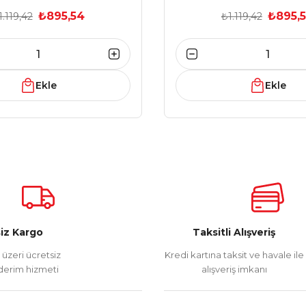
₺895,54
₺895,
1.119,42
₺1.119,42
Ekle
Ekle
iz Kargo
Taksitli Alışveriş
üzeri ücretsiz
Kredi kartına taksit ve havale ile
erim hizmeti
alışveriş imkanı