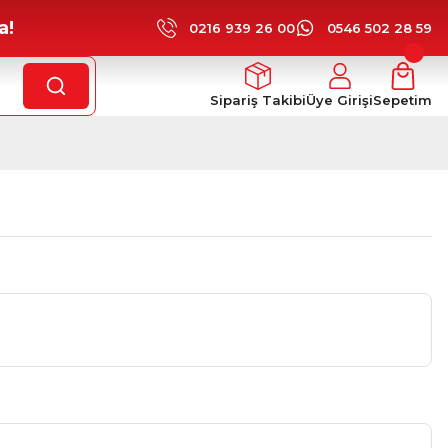
a!
0216 939 26 00
0546 502 28 59
Sipariş Takibi
Üye Girişi
Sepetim