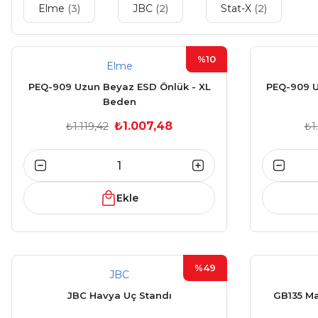
Elme
(3)
JBC
(2)
Stat-X
(2)
%10
Elme
PEQ-909 Uzun Beyaz ESD Önlük - XL
PEQ-909 U
Beden
₺1.007,48
₺1.119,42
₺1
Ekle
%49
JBC
JBC Havya Uç Standı
GB135 Ma