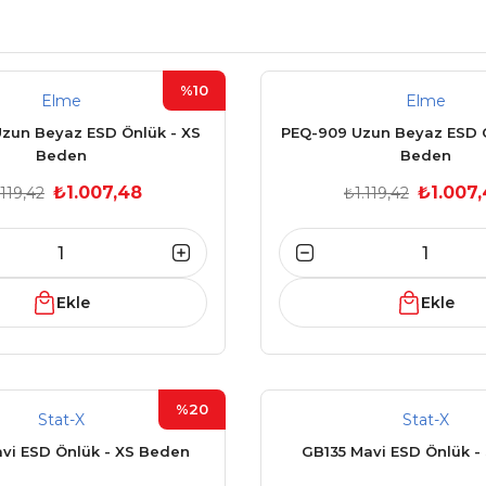
%10
Elme
Elme
zun Beyaz ESD Önlük - XS
PEQ-909 Uzun Beyaz ESD Ö
Beden
Beden
₺1.007,48
₺1.007
.119,42
₺1.119,42
Ekle
Ekle
%20
Stat-X
Stat-X
vi ESD Önlük - XS Beden
GB135 Mavi ESD Önlük -